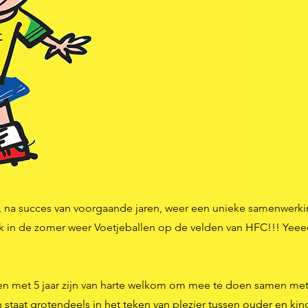
, na succes van voorgaande jaren, weer een unieke samenwerk
jk in de zomer weer
Voetjeballen
op de velden van HFC!!! Yee
t en met 5 jaar zijn van harte welkom om mee te doen samen me
taat grotendeels in het teken van plezier tussen ouder en kind.