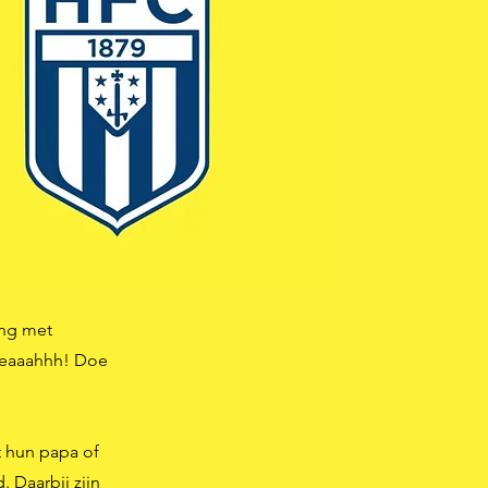
ing met
eeaaahhh!
Doe
t hun papa of
 Daarbij zijn