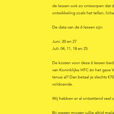
de lessen ook zo ontworpen dat 
ontwikkeling zoals het tellen, l
De data van de 6 lessen zijn:
Juni: 20 en 27
Juli: 04, 11, 18 en 25
De kosten voor deze 6 lessen bedr
van Koninklijke HFC én het gave Voe
tenue al? Dan betaal je slechts €70
voldoende.
Wij hebben er al ontzettend veel zi
Bij vragen
mogen jullie altijd mai