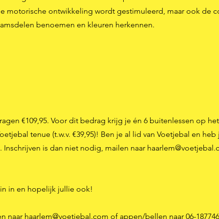
de motorische
ontwikkeling
wordt gestimuleerd, maar ook de c
ichaamsdelen benoemen en kleuren herkennen.
agen €109,95. Voor dit bedrag krijg je én 6 buitenlessen op he
tjebal tenue (t.w.v. €39,95)! Ben je al lid van Voetjebal en heb 
. Inschrijven is dan niet nodig, mailen naar
haarlem@voetjebal
n in en hopelijk jullie ook!
len naar
haarlem@voetjebal.com
of appen/bellen naar 06-187746