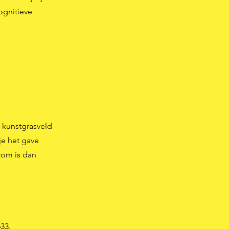
ognitieve
t kunstgrasveld
je het gave
.com
is dan
33.