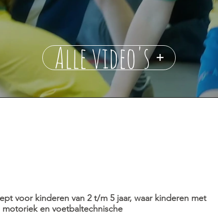
Alle video's
voetjebal voor de regio
p, Haarlem en heemstede!
pt voor kinderen van 2 t/m 5 jaar, waar kinderen met
e, motoriek en voetbaltechnische