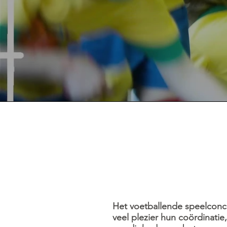
Welkom bij 
Badhoevedor
Het voetballende speelconce
veel plezier hun coördinati