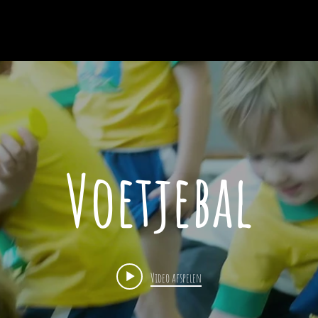
METHODE
LOCATIES & TIJDEN
VOETJEBAL O
Voetjebal
Video afspelen